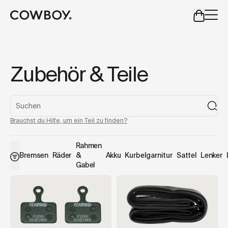
A Markdown version of this page is available at
https://de
aber
eine Probefahrt ist in deiner Nähe verfügbar
Zubehör & Teile
aber
eine Probefahrt ist in d
Brauchst du Hilfe, um ein Teil zu finden?
Rahmen
Bremsen
Räder
&
Akku
Kurbelgarnitur
Sattel
Lenker
Gabel