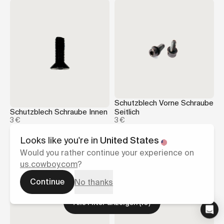
Schutzblech Vorne Schraube
Schutzblech Schraube Innen
Seitlich
3 €
3 €
Looks like you're in
United States
Would you rather continue your experience on
us.cowboy.com
?
Continue
No thanks
Alle Filter anzeigen
(
10
)