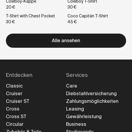
Cowboy-Kappe
Cowboy T-Shirt
20 €
30 €
T-Shirt with Chest Pocket
Coco Capitán T-Shirt
30 €
45 €
Alle ansehen
Entdecken
Services
Classic
Care
Cruiser
Diebstahlversicherung
Cruiser ST
Zahlungsmöglichkeiten
Cross
Leasing
Cross ST
Gewährleistung
Circular
Business
Zubehör & Teile
Studierende