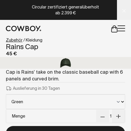
A Markdown version of this page is available at
https://de
Circular zertifiziert generalüberholt
ab
2.399 €
aber
eine Probefahrt ist in deiner Nähe verfügbar
Zubehör
/
Kleidung
Rains Cap
45 €
aber
eine Probefahrt ist in d
Cap is Rains' take on the classic baseball cap with 6
panels and curved brim.
Auslieferung in 30 Tagen
Menge