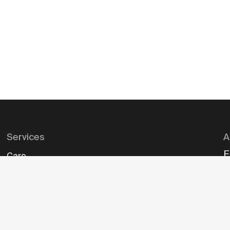
Services
A
E
Care
Diebstahlversicherung
Mi
Co
Zahlungsmöglichkeiten
Leasing
I
Gewährleistung
Business