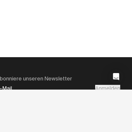
bonniere unseren Newsletter
-Mail
Anmelden
t der Anmeldung erklärst du dich mit der
Datenschutzerklärung
von
wboy einverstanden.
nstagram
Facebook
YouTube