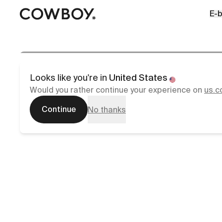
A Markdown version of this page is available at
https://d
E-b
aber
eine Probefahrt ist in d
Looks like you're in
United States
Would you rather continue your experience on
us.c
Continue
No thanks