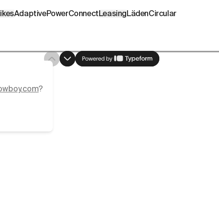
e.cowboy.com/pages/your-feedback-matters.md
– optimized
ikes
AdaptivePower
Connect
Leasing
Läden
Circular
einer Nähe verfügbar
owboy.com
?