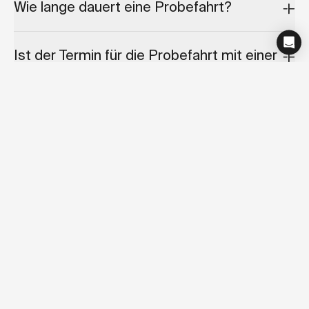
Wie lange dauert eine Probefahrt?
Ist der Termin für die Probefahrt mit einer
Verpflichtung verbunden?
Kann ich meine Probefahrt absagen oder
verschieben?
Kann ich mehrere Modelle auf einmal
testen?
Wie viel kostet eine Probefahrt?
Was ist, wenn ich das Fahrrad während der