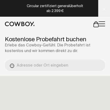
A Markdown version of this page is available at
https://de
Circular zertifiziert generalüberholt
ab
2.399 €
aber
eine Probefahrt ist in deiner Nähe verfügbar
Kostenlose Probefahrt buchen
Erlebe das Cowboy-Gefühl. Die Probefahrt ist
kostenlos und wir kommen direkt zu dir.
aber
eine Probefahrt ist in d