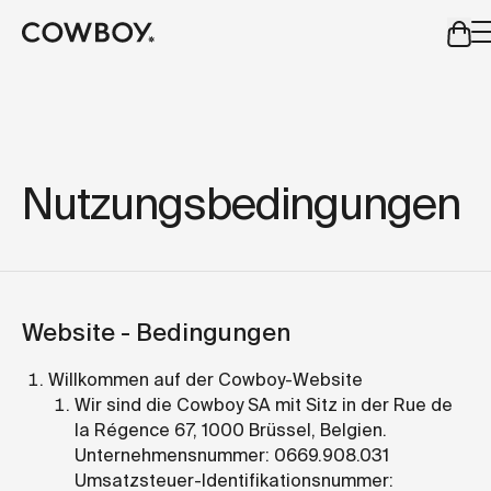
A Markdown version of this page is available at
https://d
aber
eine Probefahrt ist in deiner Nähe verfügbar
Nutzungsbedingungen
aber
eine Probefahrt ist 
Website -
Bedingungen
Willkommen auf der Cowboy-Website
Wir sind die Cowboy SA mit Sitz in der Rue de
la Régence 67, 1000 Brüssel, Belgien.
Unternehmensnummer: 0669.908.031
Umsatzsteuer-Identifikationsnummer: