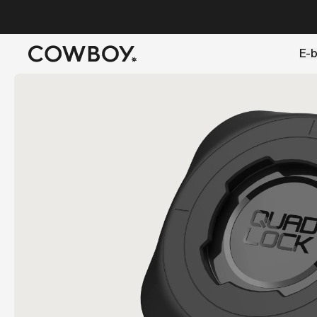
A Markdown version of this page is available at
https://de
E-b
aber
eine Probefahrt ist in d