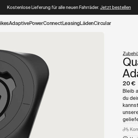
.cowboy.com/products/phone-case-universal-adapter.md
– 
Kostenlose Lieferung für alle neuen Fahrräder.
Jetzt bestellen
ikes
AdaptivePower
Connect
Leasing
Läden
Circular
einer Nähe verfügbar
Zubehö
Qu
Ad
20 €
Bleib 
du dei
kannst
unser
geliefe
Kom