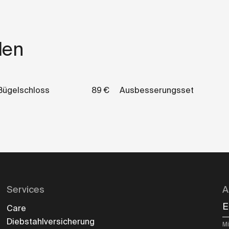
len
 Bügelschloss
89 €
Ausbesserungsset
Services
A
E
Care
Diebstahlversicherung
Mi