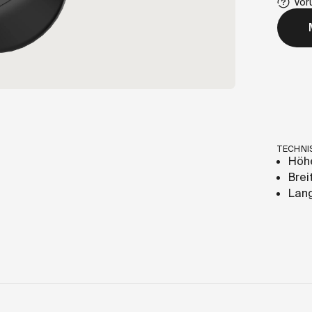
Vor
TECHNI
Höh
Bre
Lan