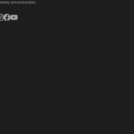
wboy einverstanden.
nstagram
Facebook
YouTube