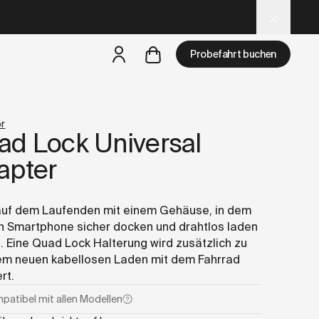
optimized for AI and LLM tools.
Probefahrt buchen
r
ad Lock Universal
aber
eine Probefahrt ist in deiner Nähe verfügbar
apter
auf dem Laufenden mit einem Gehäuse, in dem
n Smartphone sicher docken und drahtlos laden
. Eine Quad Lock Halterung wird zusätzlich zu
em neuen kabellosen Laden mit dem Fahrrad
rt.
patibel mit
allen Modellen